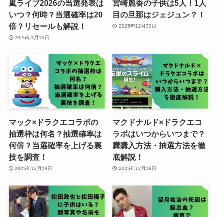
嵐ライブ2026の当選発表は
宮崎麗香の子供は5人！1人
いつ？何時？当選確率は20
目の旦那はジェジュン？！
倍？リセールも解説！
2025年12月30日
2026年1月13日
マック×ドラクエコラボの
マクドナルド×ドラクエコ
抽選枠は何名？抽選確率は
ラボはいつからいつまで？
何倍？当選確率を上げる裏
購購入方法・抽選方法を徹
技を調査！
底解説！
2025年12月19日
2025年12月18日