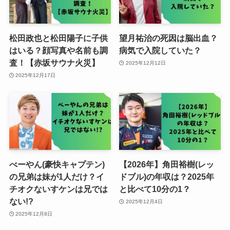
松田政也と松田陽子に子供
望月祐治の死因は脳出血？
はいる？顔写真や名前も調
病気で入院していた？
査！【赤坂サウナ火災】
2025年12月12日
2025年12月17日
べーやん(豪快キャプテン)
【2026年】角田裕樹(レッ
の兄弟は妹が1人だけ？イ
ドブル)の年収は？2025年
チオクないすケンは兄では
と比べて10分の1？
ない!?
2025年12月4日
2025年12月8日