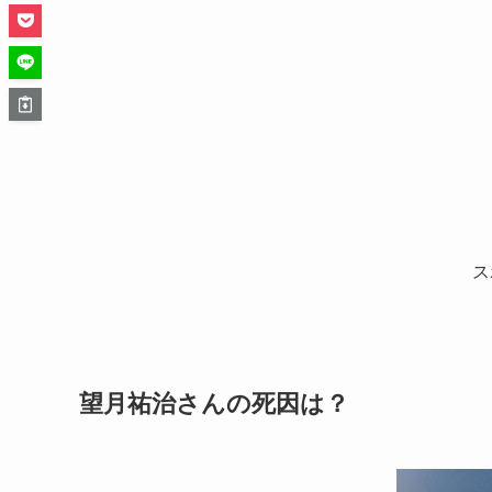
ス
望月祐治さんの死因は？