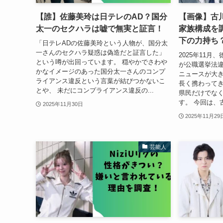
【誰】佐藤美玲は日テレのAD？国分
【画像】古川
太一のセクハラは嘘で無実と証言！
家族構成を
下の力持ち
「日テレADの佐藤美玲という人物が、国分太
一さんのセクハラ疑惑は偽造だと証言した」
2025年11
という噂が出回っています。 穏やかでさわや
が公職選挙法
かなイメージのあった国分太一さんのコンプ
ニュースが大き
ライアンス違反という言葉が結びつかないこ
長く携わって
とや、 未だにコンプライアンス違反の...
県民だけでな
す。 今回は、
2025年11月30日
2025年11月29
芸能人