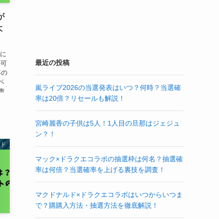
が
大
らに
最近の投稿
の可
年の
ベ
嵐ライブ2026の当選発表はいつ？何時？当選確
声
率は20倍？リセールも解説！
宮崎麗香の子供は5人！1人目の旦那はジェジュ
ン？！
ンド
マック×ドラクエコラボの抽選枠は何名？抽選確
率は何倍？当選確率を上げる裏技を調査！
マクドナルド×ドラクエコラボはいつからいつま
で？購購入方法・抽選方法を徹底解説！