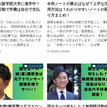
大阪学院大学に進学中！
令和ノートの禁止はなぜ？上手な
万能で学費は自分で支払
用方法は？わかりやすいノートの
り方まとめ！
r.「Lilかんさい」の人気メン
授業を録音してAIが自動で文字起こし・要
さん。 2025年現在も大学に通
をしてくれる便利アプリ「令和ノート」。
活動を続けていると言われてい
かし、一部の大学では「使用禁止」「資料
この記事では、西村拓哉さんは
取り込みNG」といった声が広がり、学生
院大学に在籍しているのか？学
いだで戸惑いも生まれています。 この記
？ といった疑問をま...
は、「令和ノートって何？」「なぜ禁...
日
2025年11月28日
ジャニーズ
ジャニ
(妻)腰原愛は元アナウン
国分太一は何をした？無期限活動