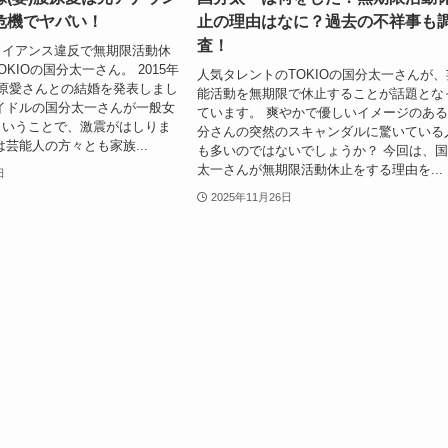
危機でヤバい！
止の理由はなに？過去の不祥事も
査！
ライアンス違反で無期限活動休
KIOの国分太一さん。 2015年
人気タレントのTOKIOの国分太一さんが、
原愛さんとの結婚を発表しまし
能活動を無期限で休止することが話題とな
イドルの国分太一さんが一般女
ています。 爽やかで優しいイメージのあ
ということで、激震がはしりま
分さんの突然のスキャンダルに驚いている
は芸能人の方々とも家族...
も多いのではないでしょうか？ 今回は、
太一さんが無期限活動休止をする理由を...
日
2025年11月26日