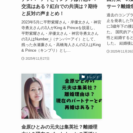
交流はある？紅白での共演は？期待
サー？離婚
と反対の声まとめ！
過去のコンプ
止を発表したTO
2023年5月に平野紫耀さん・岸優太さん・神宮
に3歳年下の腰
寺勇太さんの3人がKing & Princeを脱退し、
た。 国民的ア
平野紫耀さん・岸優太さん・神宮寺勇太さん
性と結婚する
の3人はNumber_i（ナンバーアイ）として、
した。 結婚後
残った永瀬廉さん・高橋海人さんの2人はKing
& Prince（キンプリ）とし...
2025年11月26
2025年11月27日
トレンド
金原ひとみの元夫は集英社？離婚理