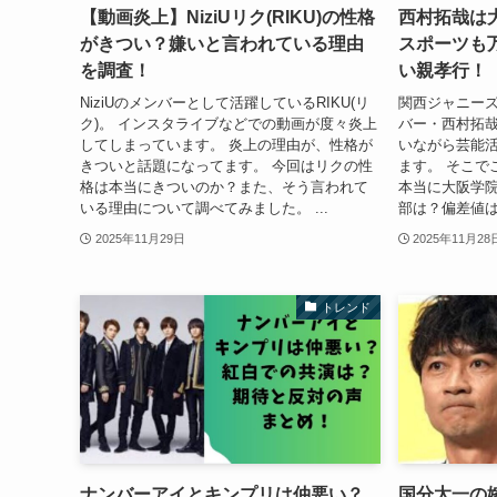
【動画炎上】NiziUリク(RIKU)の性格
西村拓哉は
がきつい？嫌いと言われている理由
スポーツも
を調査！
い親孝行！
NiziUのメンバーとして活躍しているRIKU(リ
関西ジャニーズJ
ク)。 インスタライブなどでの動画が度々炎上
バー・西村拓哉
してしまっています。 炎上の理由が、性格が
いながら芸能
きついと話題になってます。 今回はリクの性
ます。 そこで
格は本当にきついのか？また、そう言われて
本当に大阪学
いる理由について調べてみました。 ...
部は？偏差値は
2025年11月29日
2025年11月28
トレンド
ナンバーアイとキンプリは仲悪い？
国分太一の嫁