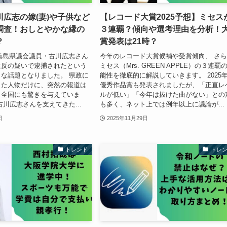
広志の嫁(妻)や子供など
【レコード大賞2025予想】ミセス
調査！おしとやかな縁の
３連覇？傾向や選考理由を分析！
？
賞発表は21時？
月、徳島県議会議員・古川広志さん
今年のレコード大賞候補や受賞傾向、 さ
違反の疑いで逮捕されたという
ミセス（Mrs. GREEN APPLE）の３連覇
な話題となりました。 県政に
能性を徹底的に解説していきます。 2025
きた人物だけに、突然の報道は
優秀作品賞も発表されましたが、「正直レ
く全国にも驚きを与えていま
ルが低い」「今年は抜けた曲がない」との
古川広志さんを支えてきた...
も多く、ネット上では例年以上に議論が...
日
2025年11月29日
トレンド
トレ