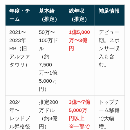
年度・チ
基本給
総年収
補足情報
ーム
（推定）
（推定）
2021〜
50万〜
1億5,000
デビュー
2023年
100万ド
万〜3億
期。スポ
RB（旧
ル
円
ンサー収
アルファ
（約
入も含
タウリ）
7,500
む。
万〜1億
5,000万
円）
2024
推定200
3億〜7億
トップチ
年〜
万ドル
5,000万
ーム移籍
レッドブ
（約3億
円以上
で大幅
ル昇格後
円）
※一部で
増。