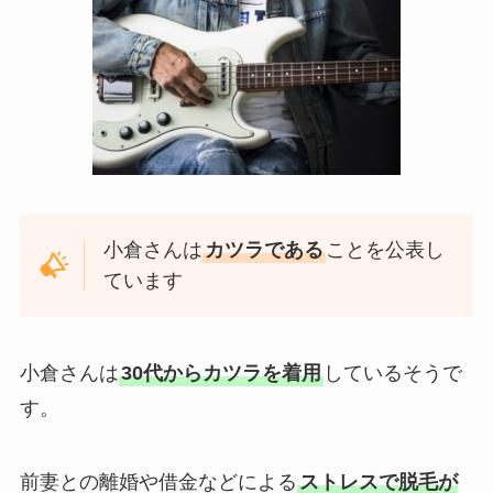
小倉さんは
カツラである
ことを公表し
ています
小倉さんは
30代からカツラを着用
しているそうで
す。
前妻との離婚や借金などによる
ストレスで脱毛が