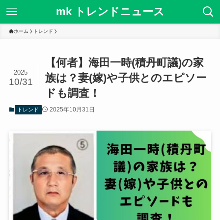
mk トレンドニュース
ホーム
トレンド
【何者】海田一時(積丹町議)の家
2025
族は？妻(嫁)や子供とのエピソー
10/31
ドも調査！
2025年10月31日
トレンド