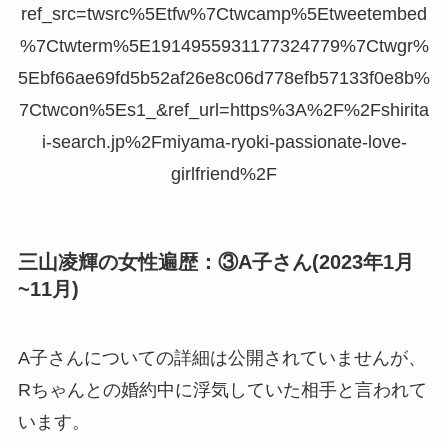
ref_src=twsrc%5Etfw%7Ctwcamp%5Etweetembed
%7Ctwterm%5E1914955931177324779%7Ctwgr%
5Ebf66ae69fd5b52af26e8c06d778efb57133f0e8b%
7Ctwcon%5Es1_&ref_url=https%3A%2F%2Fshirita
i-search.jp%2Fmiyama-ryoki-passionate-love-
girlfriend%2F
三山凌輝の女性遍歴：③A子さん(2023年1月
~11月)
A子さんについての詳細は公開されていませんが、
Rちゃんとの婚約中に浮気していた相手と言われて
います。