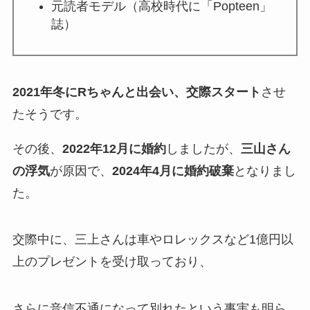
元読者モデル（高校時代に「Popteen」
誌）
2021年冬にRちゃんと出会い、交際スタート
させ
たそうです。
その後、
2022年12月に婚約
しましたが、
三山さん
の浮気
が原因で、
2024年4月に婚約破棄
となりまし
た。
交際中に、三上さんは車やロレックスなど1億円以
上のプレゼントを受け取っており、
さらに音信不通になって別れたという事実も明ら