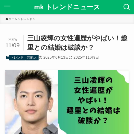
mk トレンドニュース
ホーム
トレンド
三山凌輝の女性遍歴がやばい！趣
2025
11/09
里との結婚は破談か？
2025年6月13日
2025年11月9日
トレンド
芸能人