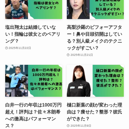
塩出翔太は結婚していな
高梨沙羅のビフォーアフタ
い！指輪は彼女とのペアリ
ー！鼻や目頭切開はしてい
ング？
る？別人級メイクのテクニ
ックがすごい？
2025年11月22日
2025年11月21日
白井一行の年収は1000万円
樋口新葉の顔が変わった理
超え！評判は？佐々木朗希
由は？痩せた？整形？彼氏
への激高はパフォーマン
ができた？
ス？
2025年11月9日